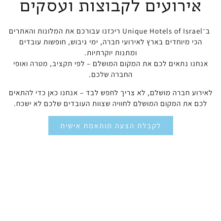
אירועים לקבוצות ועסקים
ב־Unique Hotels of Israel ריכזנו עבורכם את המלונות והאתרים
הכי מיוחדים בארץ לאירועי חברה, ימי גיבוש, חופשות עובדים
ומתנות יוקרתיות.
אנחנו נתאים לכם את המקום המושלם – לפי תקציב, מטרה ואופי
החברה שלכם.
לאירוע חברה מושלם, לא צריך לחפש לבד – אנחנו כאן כדי להתאים
לכם את המקום המושלם לחוויה שצוות העובדים שלכם לא ישכח.
לקבלת הצעה מותאמת אישית
למה להזמין
אירוע עם
יוניק הוטלס?
התאמה
מגוון רחב
ליווי אישי
אפשרות
אישית
של מלונות
– מהפנייה
לרכישת
מלאה לפי
בוטיק,
ועד
שוברים
תקציב,
ספא
לסגירה
ומתנות
כמות
ומסעדות
מול
לעובדים