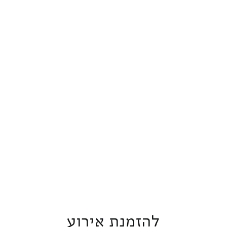
משתתפים
בכל רחבי
המקום
במחירים
ואופי
הארץ
מועדפים
האירוע
להזמנת אירוע